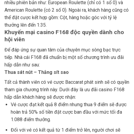
nhiều phiên bản như: European Roulette (chỉ có 1 số 0) và
American Roulette (có 2 số 0). Ngoài ra, khách hàng cũng có
thể đặt cược kết hợp gồm: Cột, hàng hoặc góc với tỷ lệ
thưởng lên đến 1:35.
Khuyến mại casino F168 độc quyền dành cho
hội viên
Để đáp ứng sự quan tâm của chuyên mục sòng bạc trực
tiếp. Nhà cái F168 đã chuẩn bị một số chương trình ưu đãi
hấp dẫn như sau:
Thua sát nút – Thắng sít sao
Tất cả thành viên có vé cược Baccarat phát sinh sẽ có quyền
tham gia chương trình này. Dưới đây là ưu đãi casino F168
hấp dẫn khách hàng sẽ được nhận:
Vé cược đạt kết quả 8 điểm nhưng thua 9 điểm sẽ được
hoàn trả 50% số tiền đặt cược ban đầu với mức tối đa
1.088 điểm thưởng.
Đối với vé có kết quả từ 1 điểm trở lên, người chơi sẽ