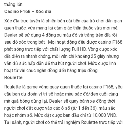
thắng lớn.
Casino F168 – Xóc đĩa
Xóc đĩa trực tuyến là phiên bản cải tiến của trò chơi dân gian
quen thuộc, vừa mang lại cảm giác thân thuộc vừa mới mẻ.
Dealer sẽ sử dụng 4 đồng xu màu đỏ và trắng trên đĩa rồi
sau đó xóc trong bát.
Mọi hoạt động đều được casino F168
phát sóng trực tiếp với chất lượng Full HD. Vòng cược xóc
đĩa diễn ra nhanh chóng, mỗi ván chỉ khoảng 25 giây nhưng
vẫn đủ sức hấp dẫn để thu hút người chơi. Mức cược linh
hoạt từ vài chục ngàn đồng đến hàng triệu đồng.
Roulette
Roulette là game vòng quay quen thuộc tại casino F168, yêu
cầu bạn dự đoán vị trí số hoặc màu sắc đỏ/đen cuối cùng
mà quả bóng dừng lại. Dealer sẽ quay bánh xe đồng thời
người chơi đặt cược vào các ô số (từ 1 đến 36), màu sắc
hoặc nhóm số.
Mức đặt cược ban đầu chỉ từ 10,000 VND.
Tại sảnh, người chơi có thể trải nghiệm Roulette trực tiếp với