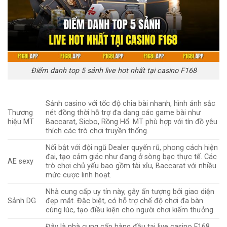
Điểm danh top 5 sảnh live hot nhất tại casino F168
Sảnh casino với tốc độ chia bài nhanh, hình ảnh sắc
Thương
nét đồng thời hỗ trợ đa dạng các game bài như
hiệu MT
Baccarat, Sicbo, Rồng Hổ. MT phù hợp với tín đồ yêu
thích các trò chơi truyền thống.
Nổi bật với đội ngũ Dealer quyến rũ, phong cách hiện
đại, tạo cảm giác như đang ở sòng bạc thực tế. Các
AE sexy
trò chơi chủ yếu bao gồm tài xỉu, Baccarat với nhiều
mức cược linh hoạt.
Nhà cung cấp uy tín này, gây ấn tượng bởi giao diện
Sảnh DG
đẹp mắt. Đặc biệt, có hỗ trợ chế độ chơi đa bàn
cùng lúc, tạo điều kiện cho người chơi kiếm thưởng.
Đây là nhà cung cấp hàng đầu tại live casino F168.