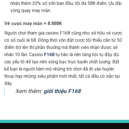
nhận thêm 20% số vốn ban đầu, tối đa 588 điểm. Ưu đãi
vòng quay may mắn.
Vé cược may mắn + 8.888K
Người chơi tham gia casino F168 cũng như sở hữu vé cược
có số cuối là 68. Đồng thời vốn đặt cược tối thiểu cần từ 50
điểm trở lên thì phần thưởng mà thành viên nhận được sẽ
nhân 10 lần.
Casino
F168
tự hào là nền tảng hội tụ đầy đủ
các yếu tố để tạo nên sòng bạc trực tuyến chất lượng. Bất
kể bạn là người hâm mộ những trò chơi đã đi vào huyền
thoại hay những siêu phẩm mới nhất, tất cả đều có sẵn tại
đây.
Xem thêm:
giới thiệu F168