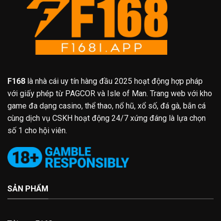
F168
là nhà cái uy tín hàng đầu 2025 hoạt động hợp pháp
với giấy phép từ PAGCOR và Isle of Man. Trang web với kho
game đa dạng casino, thể thao, nổ hũ, xổ số, đá gà, bắn cá
cùng dịch vụ CSKH hoạt động 24/7 xứng đáng là lựa chọn
số 1 cho hội viên.
SẢN PHẨM