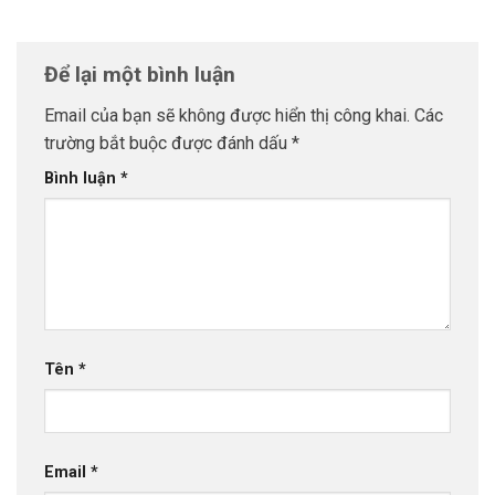
Để lại một bình luận
Email của bạn sẽ không được hiển thị công khai.
Các
trường bắt buộc được đánh dấu
*
Bình luận
*
Tên
*
Email
*