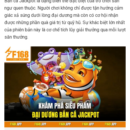
Bắn cá Jackpot là dạng biến thể đặc biệt của trò chơi săn
ngư quen thuộc. Người chơi không chỉ được tận hưởng cảm
giác xả súng dưới lòng đại dương mà còn có cơ hội nhận
được những phần quà giá trị từ quỹ hũ. Sự khác biệt lớn nhất
của phiên bản này là cơ chế tích lũy giải thưởng qua mỗi lượt
săn thưởng.