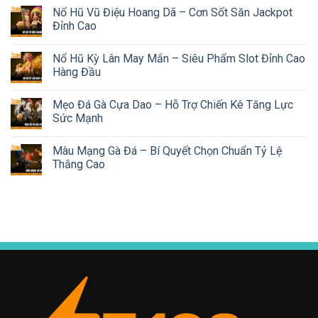
Nổ Hũ Vũ Điệu Hoang Dã – Cơn Sốt Săn Jackpot
Đỉnh Cao
Nổ Hũ Kỳ Lân May Mắn – Siêu Phẩm Slot Đỉnh Cao
Hàng Đầu
Mẹo Đá Gà Cựa Dao – Hỗ Trợ Chiến Kê Tăng Lực
Sức Mạnh
Màu Mạng Gà Đá – Bí Quyết Chọn Chuẩn Tỷ Lệ
Thắng Cao