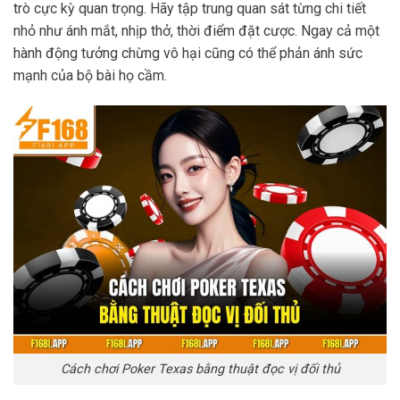
trò cực kỳ quan trọng. Hãy tập trung quan sát từng chi tiết
nhỏ như ánh mắt, nhịp thở, thời điểm đặt cược. Ngay cả một
hành động tưởng chừng vô hại cũng có thể phản ánh sức
mạnh của bộ bài họ cầm.
Cách chơi Poker Texas bằng thuật đọc vị đối thủ