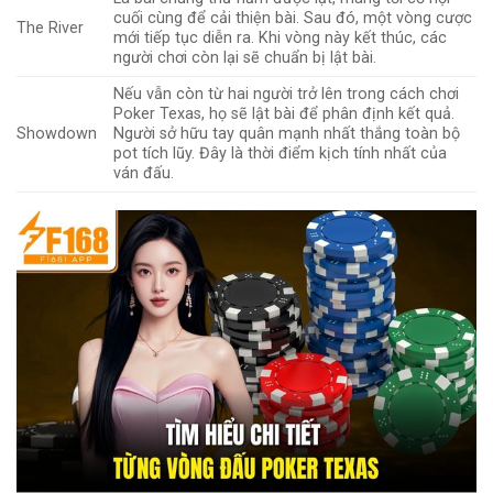
cuối cùng để cải thiện bài. Sau đó, một vòng cược
The River
mới tiếp tục diễn ra. Khi vòng này kết thúc, các
người chơi còn lại sẽ chuẩn bị lật bài.
Nếu vẫn còn từ hai người trở lên trong cách chơi
Poker Texas, họ sẽ lật bài để phân định kết quả.
Showdown
Người sở hữu tay quân mạnh nhất thắng toàn bộ
pot tích lũy. Đây là thời điểm kịch tính nhất của
ván đấu.