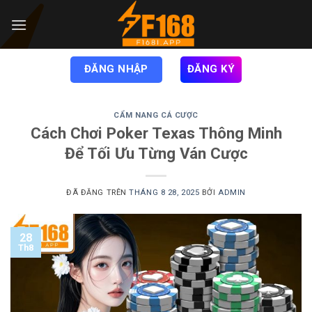
Chuyển
đến
nội
dung
ĐĂNG NHẬP
ĐĂNG KÝ
CẨM NANG CÁ CƯỢC
Cách Chơi Poker Texas Thông Minh
Để Tối Ưu Từng Ván Cược
ĐÃ ĐĂNG TRÊN
THÁNG 8 28, 2025
BỞI
ADMIN
28
Th8