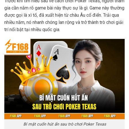
Trước khi tìm hiểu sâu về cách chơi Poker Texas, người tham
gia cần nắm rõ game bài này thực sự là gì. Game này thường
được gọi là xì tố, đã xuất hiện từ châu Âu cổ điển. Trải qua
nhiều năm, nó nhanh chóng lan rộng và trở thành trò chơi giải
trí nổi bật tại nhiều quốc gia.
Bí mật cuốn hút ẩn sau trò chơi Poker Texas