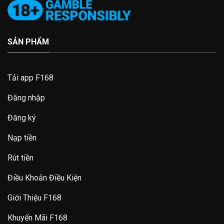
SẢN PHẨM
Tải app F168
Đăng nhập
Đăng ký
Nạp tiền
Rút tiền
Điều Khoản Điều Kiện
Giới Thiệu F168
Khuyến Mãi F168