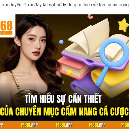
rí trực tuyến. Dưới đây là một số lý do giải thích về tầm quan trọn