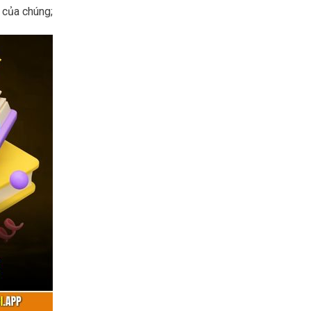
g của chúng;