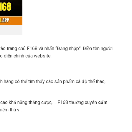
 vào trang chủ F168 và nhấn “Đăng nhập”. Điền tên người
ao diện chính của website.
h hàng có thể tìm thấy các sản phẩm cá độ thể thao,
ng cao khả năng thắng cược,…. F168 thường xuyên
cẩm
iệm thú vị.