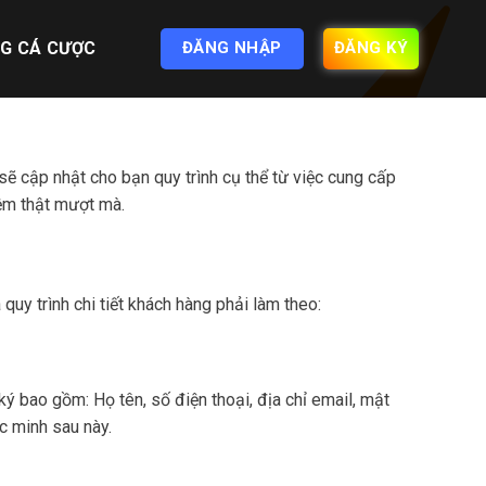
G CÁ CƯỢC
ĐĂNG NHẬP
ĐĂNG KÝ
8 sẽ cập nhật cho bạn quy trình cụ thể từ việc cung cấp
iệm thật mượt mà.
quy trình chi tiết khách hàng phải làm theo:
ý bao gồm: Họ tên, số điện thoại, địa chỉ email, mật
ác minh sau này.