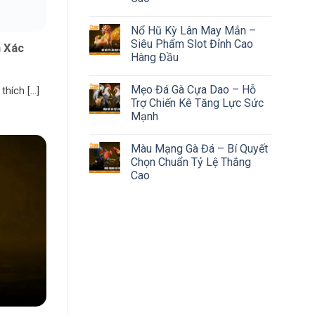
Nổ Hũ Kỳ Lân May Mắn –
Siêu Phẩm Slot Đỉnh Cao
 Xác
Hàng Đầu
Mẹo Đá Gà Cựa Dao – Hỗ
ích [...]
Trợ Chiến Kê Tăng Lực Sức
Mạnh
Màu Mạng Gà Đá – Bí Quyết
Chọn Chuẩn Tỷ Lệ Thắng
Cao