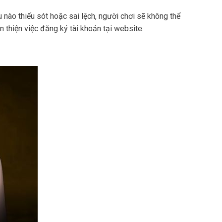
 nào thiếu sót hoặc sai lệch, người chơi sẽ không thể
 thiện việc đăng ký tài khoản tại website.