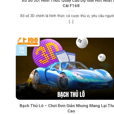
Xổ Số 3D| Hình Thức Quay Cầu Dự Giải Hot Nhất
Cái F168
Xổ số 3D chính là hình thức cá cược thú vị, yêu cầu ngườ
[...]
28
Th8
Bạch Thủ Lô – Chơi Đơn Giản Nhưng Mang Lại T
Cao