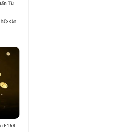
uẩn Từ
 hấp dẫn
ại F168