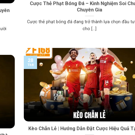
Cược Thẻ Phạt Bóng Đá – Kinh Nghiệm Soi Ch
Chuyên Gia
uyên
Cược thẻ phạt bóng đá đang trở thành lựa chọn đầu tư
ười
cho [...]
28
Th8
Kèo Chẵn Lẻ | Hướng Dẫn Đặt Cược Hiệu Quả T