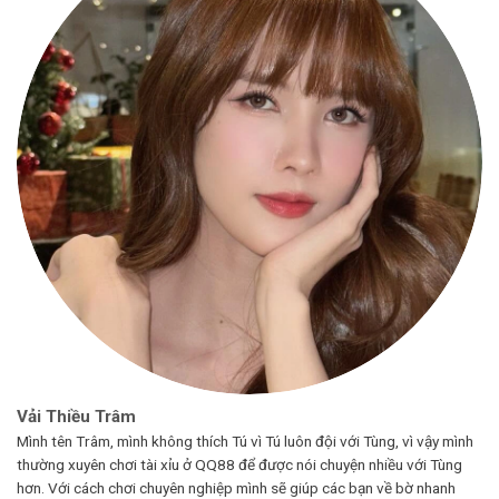
Vải Thiều Trâm
Mình tên Trâm, mình không thích Tú vì Tú luôn đội với Tùng, vì vậy mình
thường xuyên chơi tài xỉu ở QQ88 để được nói chuyện nhiều với Tùng
hơn. Với cách chơi chuyên nghiệp mình sẽ giúp các bạn về bờ nhanh