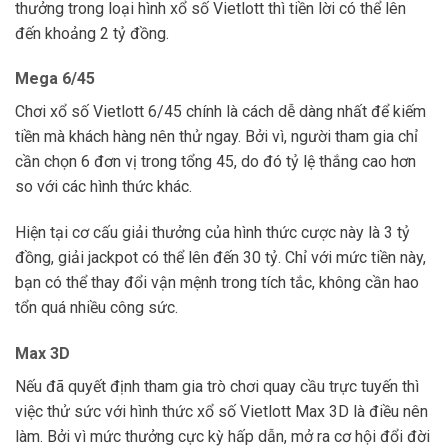
thưởng trong loại hình xổ số Vietlott thì tiền lời có thể lên
đến khoảng 2 tỷ đồng.
Mega 6/45
Chơi xổ số Vietlott 6/45 chính là cách dễ dàng nhất để kiếm
tiền mà khách hàng nên thử ngay. Bởi vì, người tham gia chỉ
cần chọn 6 đơn vị trong tổng 45, do đó tỷ lệ thắng cao hơn
so với các hình thức khác.
Hiện tại cơ cấu giải thưởng của hình thức cược này là 3 tỷ
đồng, giải jackpot có thể lên đến 30 tỷ. Chỉ với mức tiền này,
bạn có thể thay đổi vận mệnh trong tích tắc, không cần hao
tổn quá nhiều công sức.
Max 3D
Nếu đã quyết định tham gia trò chơi quay cầu trực tuyến thì
việc thử sức với hình thức xổ số Vietlott Max 3D là điều nên
làm. Bởi vì mức thưởng cực kỳ hấp dẫn, mở ra cơ hội đổi đời