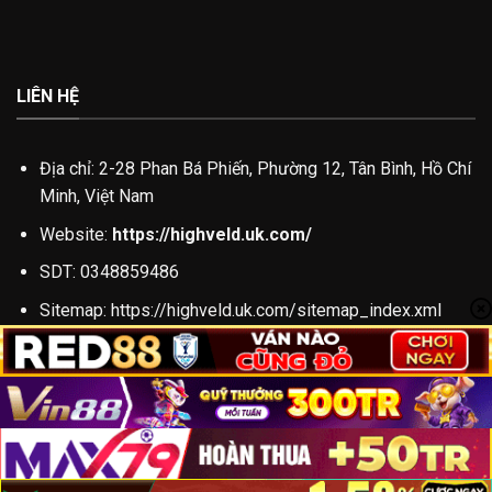
LIÊN HỆ
Địa chỉ: 2-28 Phan Bá Phiến, Phường 12, Tân Bình, Hồ Chí
Minh, Việt Nam
Website:
https://highveld.uk.com/
SDT: 0348859486
Sitemap:
https://highveld.uk.com/sitemap_index.xml
Hastag: #f168, #f168_vip, #f168_dang_nhap, #f1688,
#f168_bet, #f168_okvip