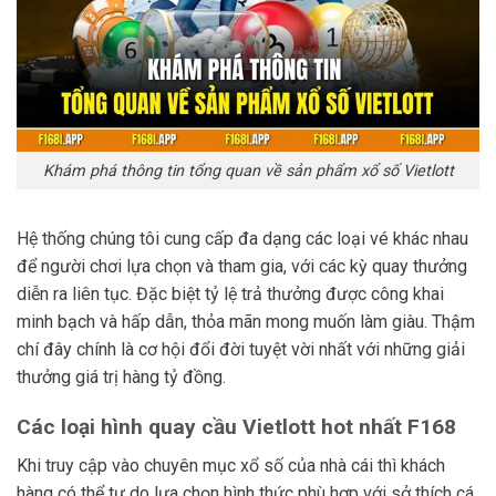
Khám phá thông tin tổng quan về sản phẩm xổ số Vietlott
Hệ thống chúng tôi cung cấp đa dạng các loại vé khác nhau
để người chơi lựa chọn và tham gia, với các kỳ quay thưởng
diễn ra liên tục. Đặc biệt tỷ lệ trả thưởng được công khai
minh bạch và hấp dẫn, thỏa mãn mong muốn làm giàu. Thậm
chí đây chính là cơ hội đổi đời tuyệt vời nhất với những giải
thưởng giá trị hàng tỷ đồng.
Các loại hình quay cầu Vietlott hot nhất F168
Khi truy cập vào chuyên mục xổ số của nhà cái thì khách
hàng có thể tự do lựa chọn hình thức phù hợp với sở thích cá